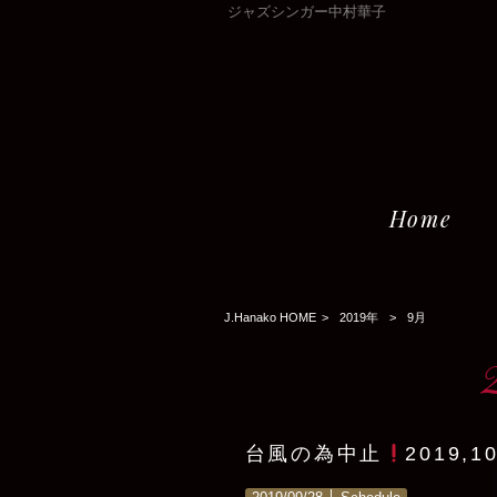
ジャズシンガー中村華子
Home
J.Hanako HOME
>
2019年
>
9月
台風の為中止
2019,1