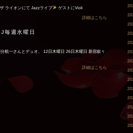
2
プラザ ライオンにて Jazzライブ
ゲストにVioli
2
詳細はこちら
2
JJ毎週水曜日
20
20
国分航一さんとデュオ、 12日木曜日 26日木曜日 新宿叙々
2
2
詳細はこちら
2
2
2
2
2
2
20