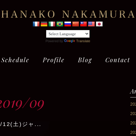
Powered by
Translate
Schedule
Profile
Blog
Contact
A
2019/09
2
2
2
0/12(土)ジャ...
2