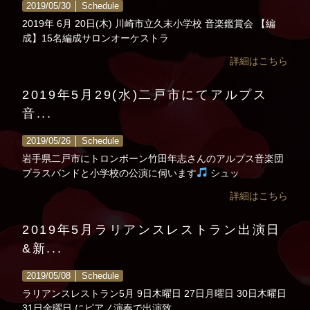
2019/05/30 │
Schedule
2019年 6月 20日(木) 川崎市立久末小学校 音楽鑑賞会 【編
成】15名編成サロンオーケストラ
詳細はこちら
2019年5月29(水)二戸市にてアルプス
音...
2019/05/26 │
Schedule
岩手県二戸市にトロンボーン竹田年志さんのアルプス音楽団
ブラスバンドと小学校の公演に伺います
シュッ
詳細はこちら
2019年5月ラリアンスレストラン出演日
&新...
2019/05/08 │
Schedule
ラリアンスレストラン5月 9日木曜日 27日月曜日 30日木曜日
31日金曜日 にピアノ演奏で出演致