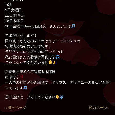
10月
9日火曜日
11日木曜日
18日木曜日
26日金曜日Bass；国分航一さんとデュオ
で出演いたします！
国分航一さんとのデュオはラリアンスでデュオ
で出演の最初のデュオです！
ラリアンスのお店の前のアンドンは
私と国分さんの看板の写真です
ご覧になってくださいませ
新宿叙々苑游玄亭は毎週水曜日
出演です
一人でのピアノ弾き語りで、ポップス、ディズニーの曲なども歌
っています
是非遊びに、いらしてください
« 前のページ
後のページ »